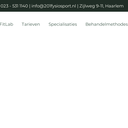
023 - 531 1140 |
info@201fysiosport.nl
| Zijlweg 9-11, Haarlem
FitLab
Tarieven
Specialisaties
Behandelmethodes