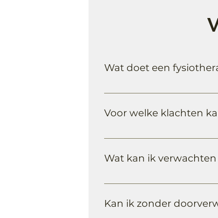
V
Wat doet een fysiother
Een fysiotherapeut behandelt
zenuwstelsel. Dit omvat het 
Voor welke klachten kan
begeleiden bij herstel na bles
Fysiotherapeuten behandelen
neurologische aandoeningen, 
Wat kan ik verwachten t
Tijdens de eerste afspraak b
onderzoek. Vervolgens word
Kan ik zonder doorverw