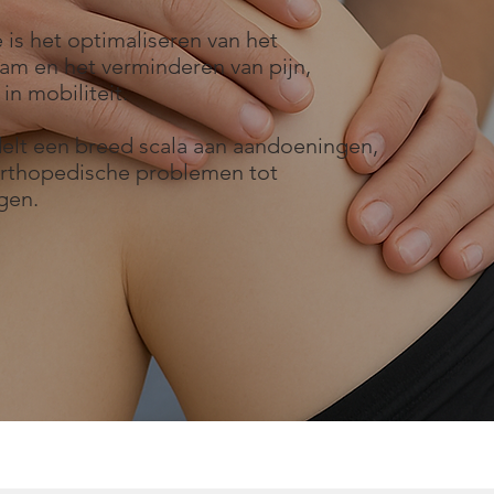
 is het optimaliseren van het
aam en het verminderen van pijn,
n mobiliteit.
elt een breed scala aan aandoeningen,
 orthopedische problemen tot
ngen.