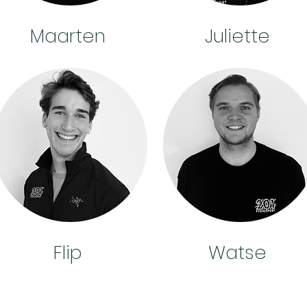
Maarten
Juliette
Flip
Watse