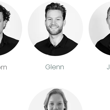
Glenn
orn