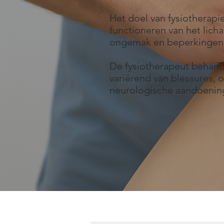
Het doel van fysiotherapie
functioneren van het lich
ongemak en beperkingen i
De fysiotherapeut behand
variërend van blessures,
neurologische aandoeni